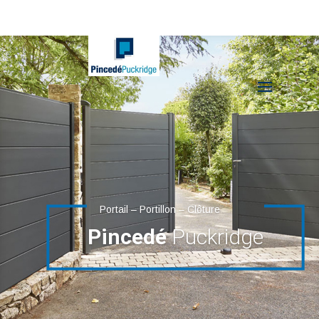
Portail – Portillon – Clôture
Pincedé
Puckridge