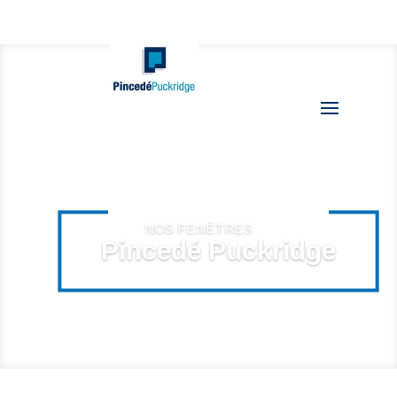
NOS FENÊTRES
Pincedé Puckridge